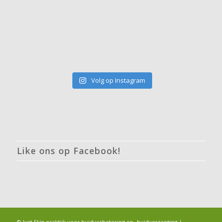
Volg op Instagram
Like ons op Facebook!
© Just Skin praktijk voor huidverbetering en -huidverzorging |