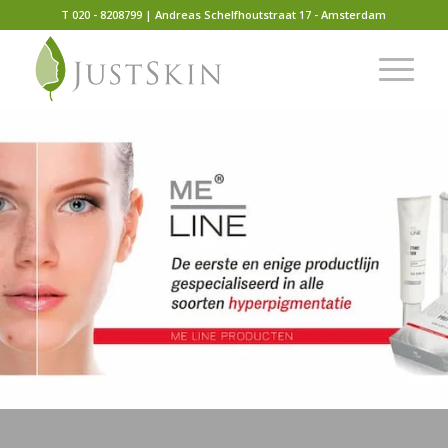
T 020 - 8208799 | Andreas Schelfhoutstraat 17 - Amsterdam