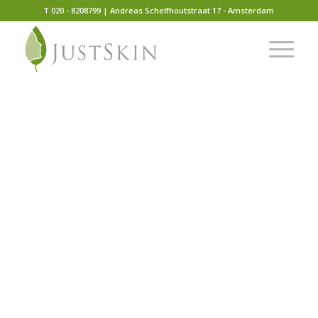
T 020 - 8208799 | Andreas Schelfhoutstraat 17 - Amsterdam