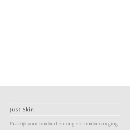
Just Skin
Praktijk voor huidverbetering en -huidverzorging