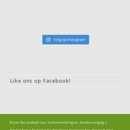
Volg op Instagram
Like ons op Facebook!
© Just Skin praktijk voor huidverbetering en -huidverzorging |
Amsterdam | Nederland |
Algemene Voorwaarden, Privacybeleid,