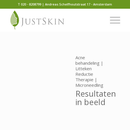
T 020 - 8208799 | Andreas Schelfhoutstraat 17 - Amsterdam
Acne
behandeling |
Litteken
Reductie
Therapie |
Microneedling
Resultaten
in beeld