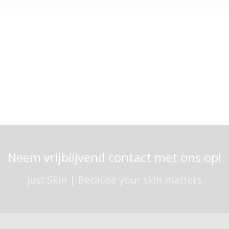
1
2
3
4
5
6
7
8
9
10
11
12
Neem vrijblijvend contact met ons op!
Just Skin | Because your skin matters