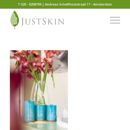
T 020 - 8208799 | Andreas Schelfhoutstraat 17 - Amsterdam