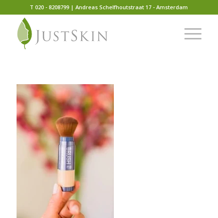
T 020 - 8208799 | Andreas Schelfhoutstraat 17 - Amsterdam