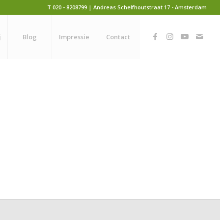
T 020 - 8208799 | Andreas Schelfhoutstraat 17 - Amsterdam
j
Blog
Impressie
Contact