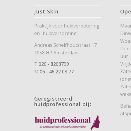
Just Skin
Ope
Praktijk voor huidverbetering
Maan
en -huidverzorging
Dins
Woe
Andreas Schelfhoutstraat 17
Dond
1058 HP Amsterdam
uur
Vrijd
T
020 - 8208799
Zate
M
06 - 46 22 03 77
(one
Zate
weke
Geregistreerd
huidprofessional bij:
Beha
afsp