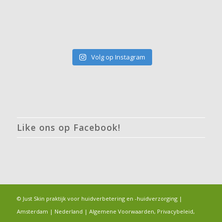
Volg op Instagram
Like ons op Facebook!
© Just Skin praktijk voor huidverbetering en -huidverzorging |
Amsterdam | Nederland |
Algemene Voorwaarden, Privacybeleid,