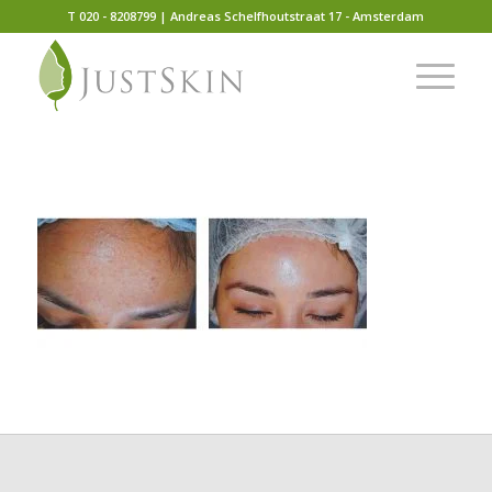
T 020 - 8208799 | Andreas Schelfhoutstraat 17 - Amsterdam