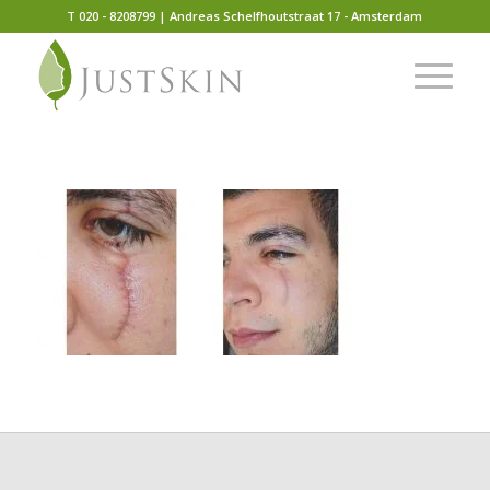
T 020 - 8208799 | Andreas Schelfhoutstraat 17 - Amsterdam