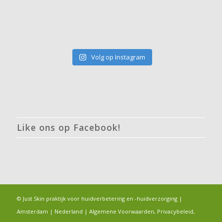
Volg op Instagram
Like ons op Facebook!
© Just Skin praktijk voor huidverbetering en -huidverzorging |
Amsterdam | Nederland |
Algemene Voorwaarden, Privacybeleid,