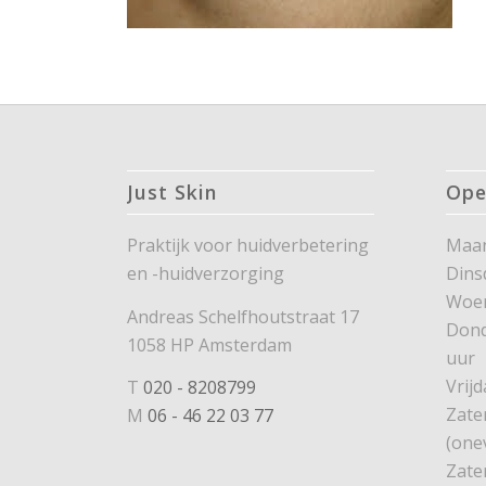
Just Skin
Ope
Praktijk voor huidverbetering
Maan
en -huidverzorging
Dins
Woe
Andreas Schelfhoutstraat 17
Dond
1058 HP Amsterdam
uur
Vrijd
T
020 - 8208799
Zate
M
06 - 46 22 03 77
(one
Zate