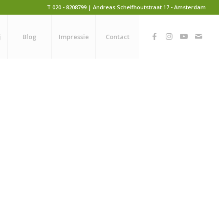
T 020 - 8208799 | Andreas Schelfhoutstraat 17 - Amsterdam
j
Blog
Impressie
Contact