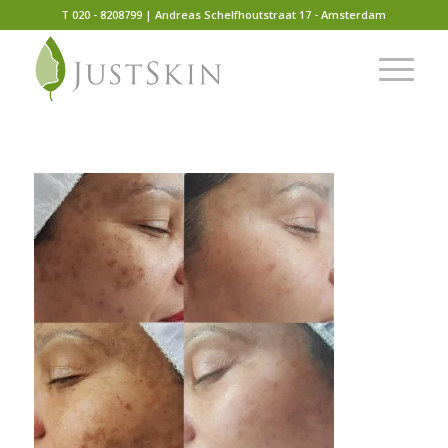
T 020 - 8208799 | Andreas Schelfhoutstraat 17 - Amsterdam