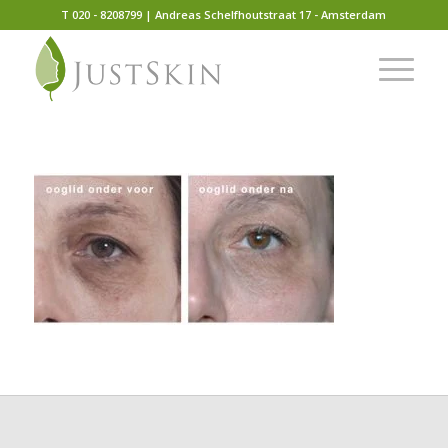
T 020 - 8208799 | Andreas Schelfhoutstraat 17 - Amsterdam