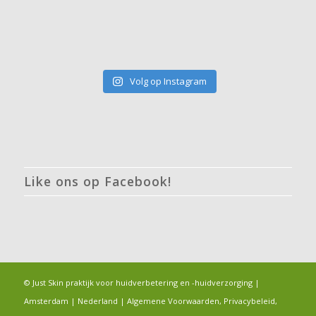
Volg op Instagram
Like ons op Facebook!
© Just Skin praktijk voor huidverbetering en -huidverzorging |
Amsterdam | Nederland |
Algemene Voorwaarden, Privacybeleid,