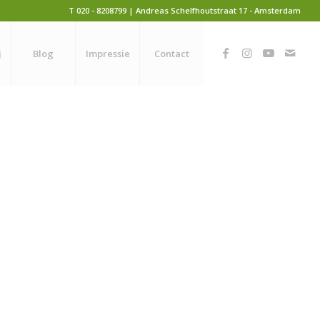
T 020 - 8208799 | Andreas Schelfhoutstraat 17 - Amsterdam
j
Blog
Impressie
Contact