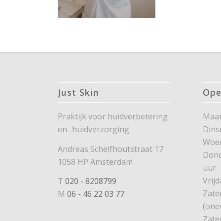
Just Skin
Ope
Praktijk voor huidverbetering
Maan
en -huidverzorging
Dins
Woe
Andreas Schelfhoutstraat 17
Dond
1058 HP Amsterdam
uur
Vrijd
T
020 - 8208799
Zate
M
06 - 46 22 03 77
(one
Zate