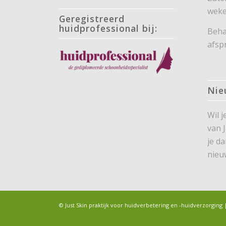
weke
Geregistreerd
huidprofessional bij:
Beha
afsp
Nie
Wil 
van 
je d
nieu
© Just Skin praktijk voor huidverbetering en -huidverzorgi