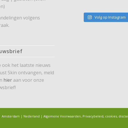
n)
ndelingen volgens
Volg op Instagram
raak.
uwsbrief
je ook het laatste nieuws
Just Skin ontvangen, meld
an
hier
aan voor onze
wsbrief!
ng | Amsterdam | Nederland |
Algemene Voorwaarden, Privacybeleid, cookies, discla