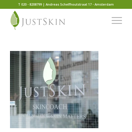
T 020 - 8208799 | Andreas Schelfhoutstraat 17 - Amsterdam