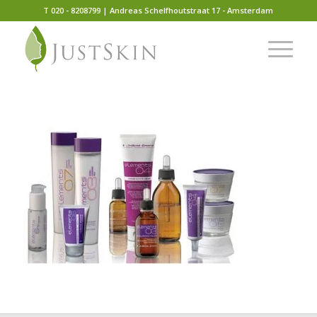
T 020 - 8208799 | Andreas Schelfhoutstraat 17 - Amsterdam