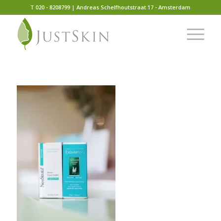
T 020 - 8208799 | Andreas Schelfhoutstraat 17 - Amsterdam