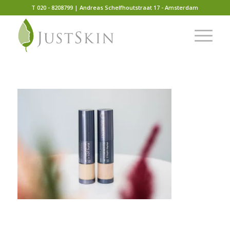
T 020 - 8208799 | Andreas Schelfhoutstraat 17 - Amsterdam