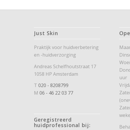
Just Skin
Ope
Praktijk voor huidverbetering
Maan
en -huidverzorging
Dins
Woe
Andreas Schelfhoutstraat 17
Dond
1058 HP Amsterdam
uur
Vrijd
T
020 - 8208799
Zate
M
06 - 46 22 03 77
(one
Zate
weke
Geregistreerd
huidprofessional bij:
Beha