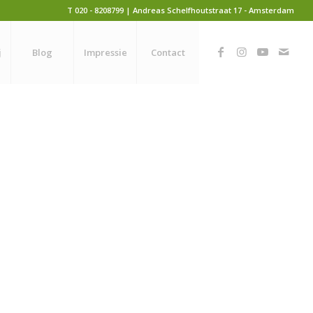
T 020 - 8208799 | Andreas Schelfhoutstraat 17 - Amsterdam
j
Blog
Impressie
Contact