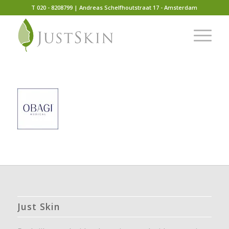
T 020 - 8208799 | Andreas Schelfhoutstraat 17 - Amsterdam
Just Skin