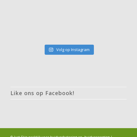
Volg op Instagram
Like ons op Facebook!
© Just Skin praktijk voor huidverbetering en -huidverzorging |