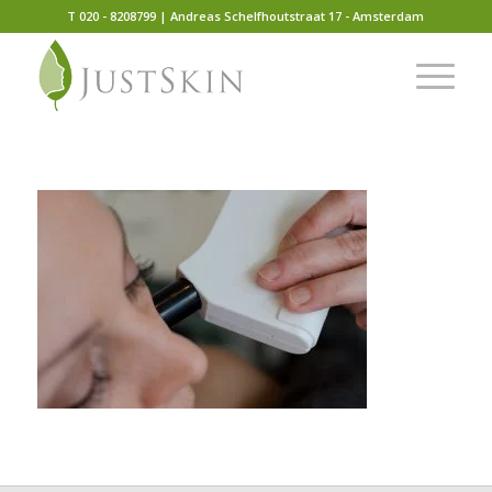
T 020 - 8208799 | Andreas Schelfhoutstraat 17 - Amsterdam