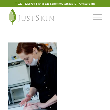
T 020 - 8208799 | Andreas Schelfhoutstraat 17 - Amsterdam