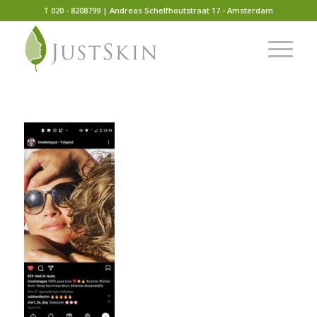
T 020 - 8208799 | Andreas Schelfhoutstraat 17 - Amsterdam