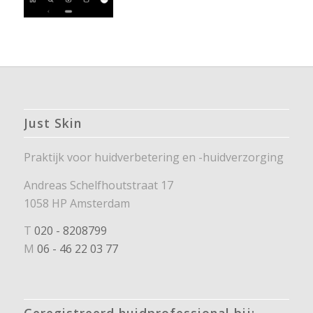
Just Skin
Praktijk voor huidverbetering en -huidverzorging
Andreas Schelfhoutstraat 17
1058 HP Amsterdam
T
020 - 8208799
M
06 - 46 22 03 77
Geregistreerd huidprofessional bij: