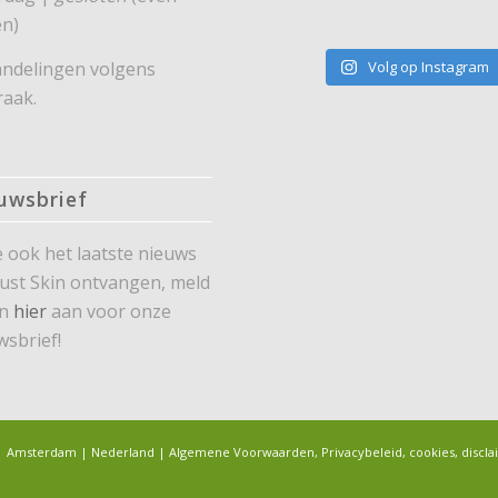
n)
ndelingen volgens
Volg op Instagram
raak.
uwsbrief
je ook het laatste nieuws
Just Skin ontvangen, meld
an
hier
aan voor onze
wsbrief!
ng | Amsterdam | Nederland |
Algemene Voorwaarden, Privacybeleid, cookies, discla