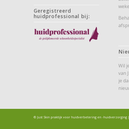
weke
Geregistreerd
huidprofessional bij:
Beha
afsp
Nie
Wil 
van 
je d
nieu
© Just Skin praktijk voor huidverbetering en -huidverzorgi