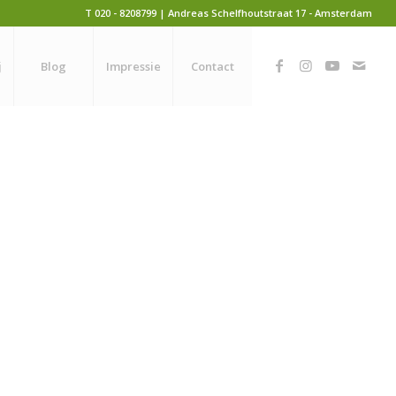
T 020 - 8208799 | Andreas Schelfhoutstraat 17 - Amsterdam
j
Blog
Impressie
Contact