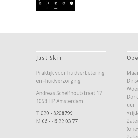
Just Skin
Ope
Praktijk voor huidverbetering
Maan
en -huidverzorging
Dins
Woe
Andreas Schelfhoutstraat 17
Dond
1058 HP Amsterdam
uur
Vrijd
T
020 - 8208799
Zate
M
06 - 46 22 03 77
(one
Zate