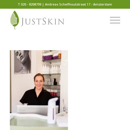
T 020 - 8208799 | Andreas Schelfhoutstraat 17 - Amsterdam