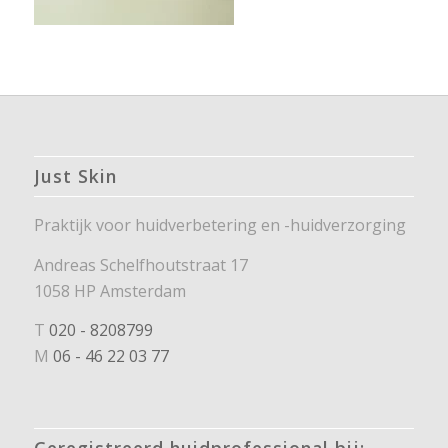
Just Skin
Praktijk voor huidverbetering en -huidverzorging
Andreas Schelfhoutstraat 17
1058 HP Amsterdam
T
020 - 8208799
M
06 - 46 22 03 77
Geregistreerd huidprofessional bij: