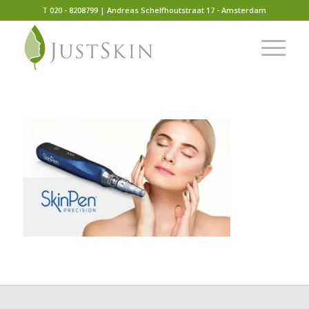
T 020 - 8208799 | Andreas Schelfhoutstraat 17 - Amsterdam