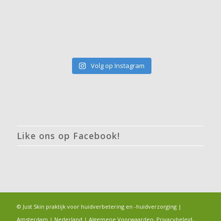
Volg op Instagram
Like ons op Facebook!
© Just Skin praktijk voor huidverbetering en -huidverzorging |
Amsterdam | Nederland |
Algemene Voorwaarden, Privacybeleid,