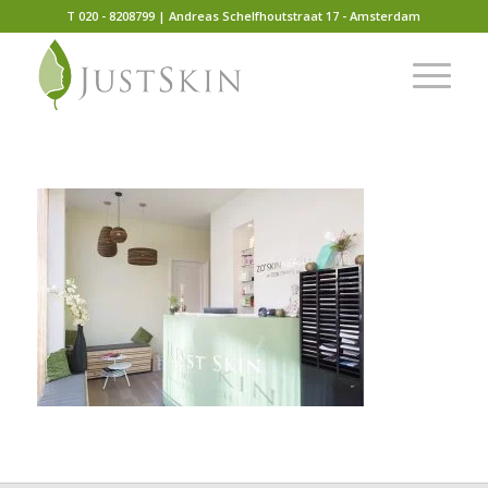
T 020 - 8208799 | Andreas Schelfhoutstraat 17 - Amsterdam