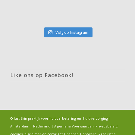
Volg op Instagram
Like ons op Facebook!
© Just Skin praktijk voor huidverbetering en -huidverzorging |
Amsterdam | Nederland |
Algemene Voorwaarden, Privacybeleid,
cookies, disclaimer en copyright
|
hannah
|
ontwerp & realisatie