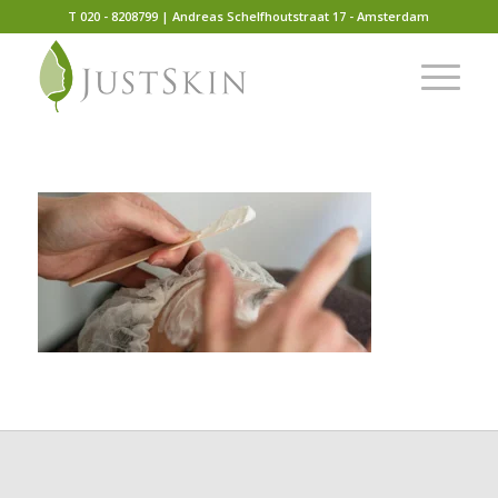
T 020 - 8208799 | Andreas Schelfhoutstraat 17 - Amsterdam