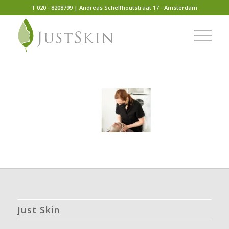
T 020 - 8208799 | Andreas Schelfhoutstraat 17 - Amsterdam
Just Skin