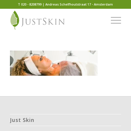
T 020 - 8208799 | Andreas Schelfhoutstraat 17 - Amsterdam
Just Skin