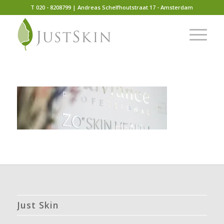
T 020 - 8208799 | Andreas Schelfhoutstraat 17 - Amsterdam
Just Skin