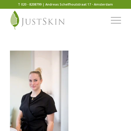
T 020 - 8208799 | Andreas Schelfhoutstraat 17 - Amsterdam