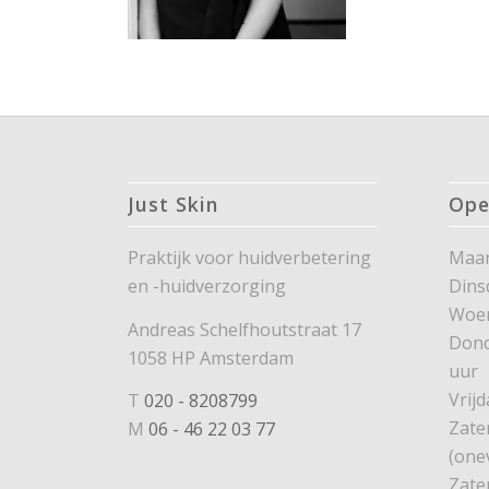
Just Skin
Ope
Praktijk voor huidverbetering
Maan
en -huidverzorging
Dins
Woe
Andreas Schelfhoutstraat 17
Dond
1058 HP Amsterdam
uur
Vrijd
T
020 - 8208799
Zate
M
06 - 46 22 03 77
(one
Zate