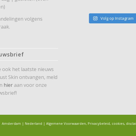
n)
ndelingen volgens
Volg op Instagram
raak.
uwsbrief
je ook het laatste nieuws
Just Skin ontvangen, meld
an
hier
aan voor onze
wsbrief!
ng | Amsterdam | Nederland |
Algemene Voorwaarden, Privacybeleid, cookies, discla