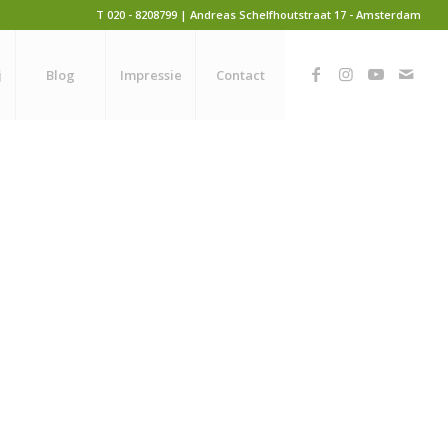
T 020 - 8208799 | Andreas Schelfhoutstraat 17 - Amsterdam
j
Blog
Impressie
Contact