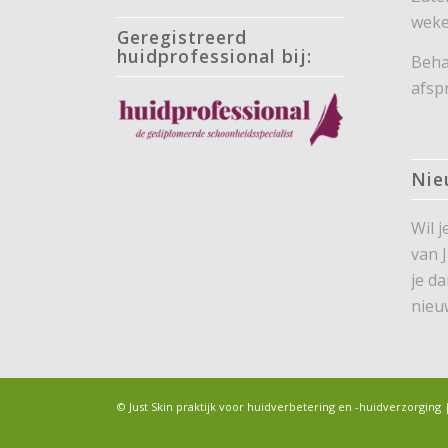
weke
Geregistreerd
huidprofessional bij:
Beha
afsp
Nie
Wil 
van 
je d
nieu
© Just Skin praktijk voor huidverbetering en -huidverzorgi