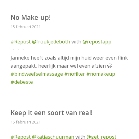
No Make-up!
15 februari 2021
#Repost
@froukjedeboth
with
@repostapp
・・・
Janneke heeft zoals altijd mijn huid weer even flink
aangepakt, heerlijk maar wel even afzien 😬
#bindweefselmassage
#nofilter
#nomakeup
#debeste
Keep it een soort van real!
15 februari 2021
#Repost
@katjaschuurman
with
@get_repost