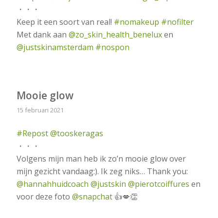
・・・
Keep it een soort van real!
#nomakeup
#nofilter
Met dank aan
@zo_skin_health_benelux
en
@justskinamsterdam
#nospon
Mooie glow
15 februari 2021
#Repost
@tooskeragas
・・・
Volgens mijn man heb ik zo’n mooie glow over
mijn gezicht vandaag:). Ik zeg niks… Thank you:
@hannahhuidcoach
@justskin
@pierotcoiffures
en
voor deze foto
@snapchat
👍💋👏