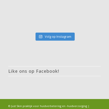
Volg op Instagram
Like ons op Facebook!
© Just Skin praktijk voor huidverbetering en -huidverzorging |