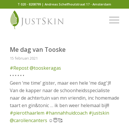
T 020 - 8208799 | Andreas Schelfhoutstraat 17 - Amsterdam
Me dag van Tooske
15 februari 2021
#Repost
@tooskeragas
• • • • • •
Geen ‘me time’ gister, maar een hele ‘me dag’:)!!
Van de kapper naar de schoonheidsspecialiste
naar de achtertuin van mn vriendin, inc homemade
taart en gin&tonic … ik ben weer helemaal bij!!!
#pierothaarlem
#hannahhuidcoach
#justskin
@caroliencanters
☺️😇🥰