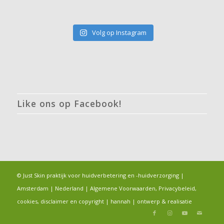
Volg op Instagram
Like ons op Facebook!
© Just Skin praktijk voor huidverbetering en -huidverzorging |
Amsterdam | Nederland |
Algemene Voorwaarden, Privacybeleid,
cookies, disclaimer en copyright
|
hannah
|
ontwerp & realisatie