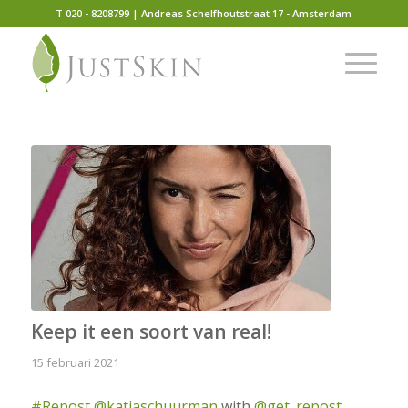
T 020 - 8208799 | Andreas Schelfhoutstraat 17 - Amsterdam
Keep it een soort van real!
15 februari 2021
#Repost
@katjaschuurman
with
@get_repost