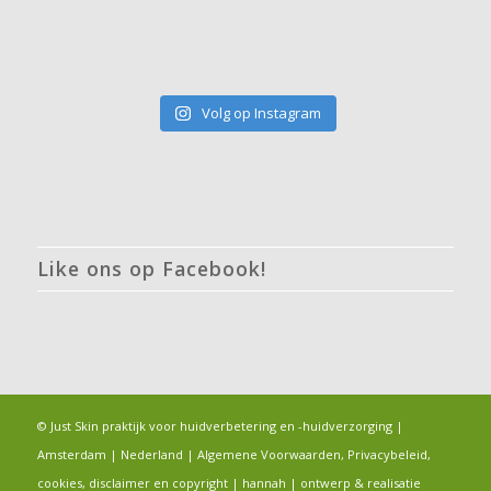
Volg op Instagram
Like ons op Facebook!
© Just Skin praktijk voor huidverbetering en -huidverzorging |
Amsterdam | Nederland |
Algemene Voorwaarden, Privacybeleid,
cookies, disclaimer en copyright
|
hannah
|
ontwerp & realisatie