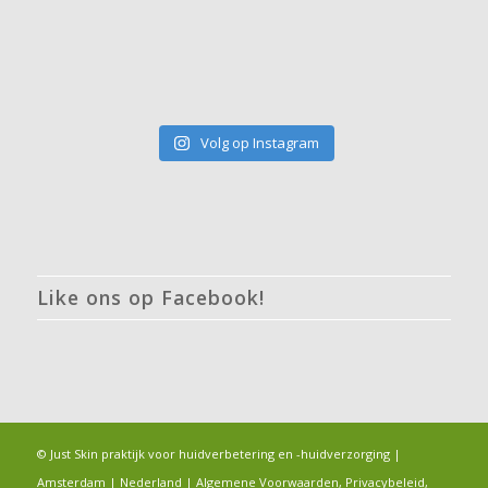
Volg op Instagram
Like ons op Facebook!
© Just Skin praktijk voor huidverbetering en -huidverzorging |
Amsterdam | Nederland |
Algemene Voorwaarden, Privacybeleid,