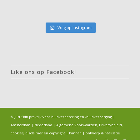
Volg op Instagram
Like ons op Facebook!
© Just Skin praktijk voor huidverbetering en -huidverzorging |
Amsterdam | Nederland |
Algemene Voorwaarden, Privacybeleid,
cookies, disclaimer en copyright
|
hannah
|
ontwerp & realisatie